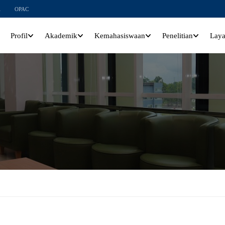
l
OPAC
Profil
Akademik
Kemahasiswaan
Penelitian
Lay