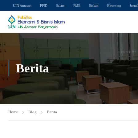
UIN Antasari
PPID
Salam
PMB
Siakad
Elearning
Jurna
Berita
Home
Blog
Berita