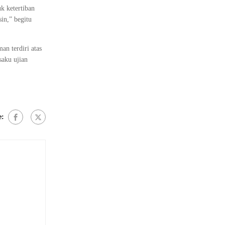
k ketertiban
in,” begitu
n terdiri atas
saku ujian
e: