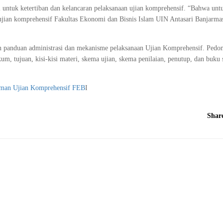
 untuk ketertiban dan kelancaran pelaksanaan ujian komprehensif. “Bahwa untu
ujian komprehensif Fakultas Ekonomi dan Bisnis Islam UIN Antasari Banjarmas
n panduan administrasi dan mekanisme pelaksanaan Ujian Komprehensif. Pedoma
um, tujuan, kisi-kisi materi, skema ujian, skema penilaian, penutup, dan buku 
man Ujian Komprehensif FEB
I
Shar