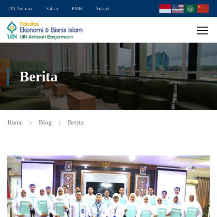
UIN Antasari
Salam
PMB
Siakad
Berita
Home
Blog
Berita