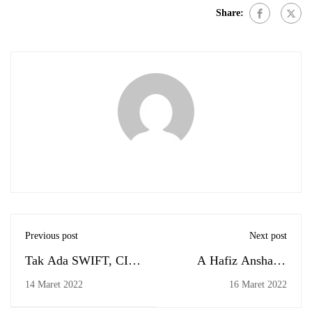
Share:
Previous post
Next post
Tak Ada SWIFT, CIPS
A Hafiz Anshary:
Pun Jadi
Syekh Muhammad
14 Maret 2022
16 Maret 2022
Arsyad al-Banjari