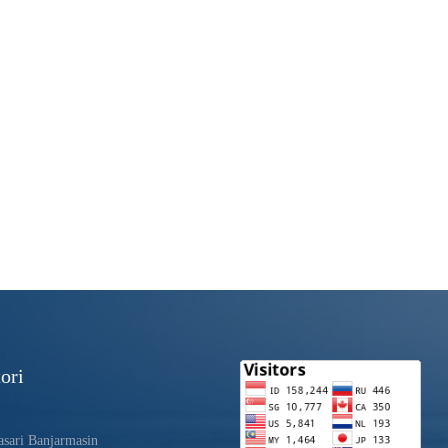
ori
sari Banjarmasin