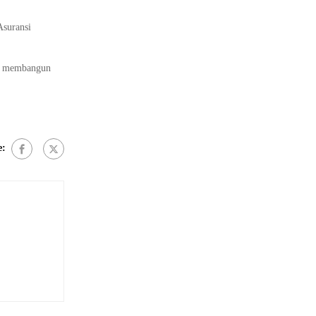
Asuransi
rta membangun
e: