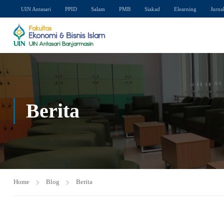
UIN Antasari
PPID
Salam
PMB
Siakad
Elearning
Jurna
Berita
Home
Blog
Berita