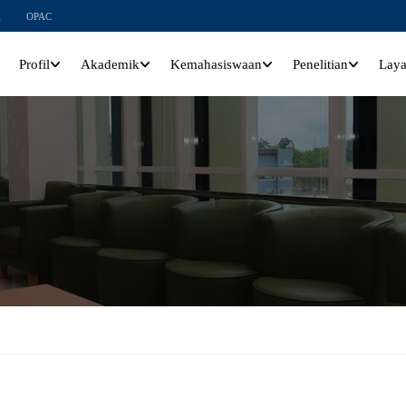
l
OPAC
Profil
Akademik
Kemahasiswaan
Penelitian
Lay