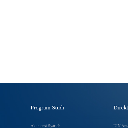
Program Studi
Direkt
Akuntansi Syariah
UIN Anta