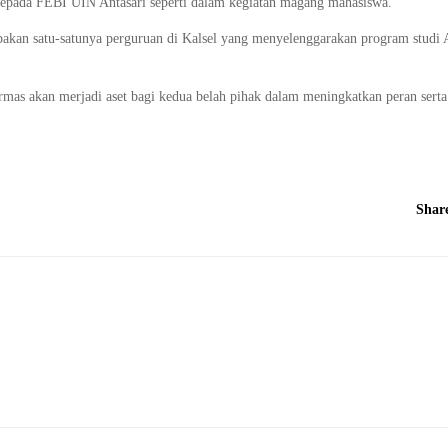
kepada FEBI UIN Antasari seperti dalam kegiatan magang mahasiswa.
kan satu-satunya perguruan di Kalsel yang menyelenggarakan program studi 
narmas akan merjadi aset bagi kedua belah pihak dalam meningkatkan peran se
Shar