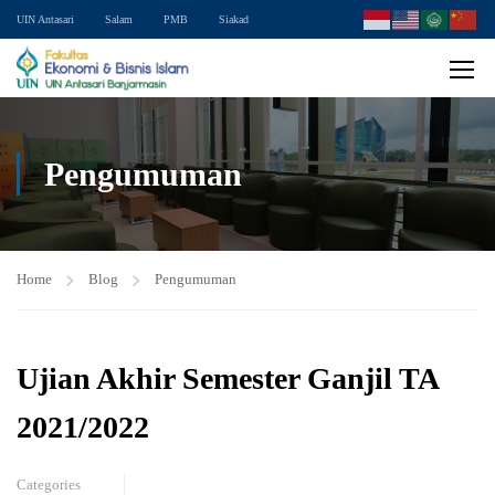
UIN Antasari
Salam
PMB
Siakad
Pengumuman
Home
Blog
Pengumuman
Ujian Akhir Semester Ganjil TA
2021/2022
Categories