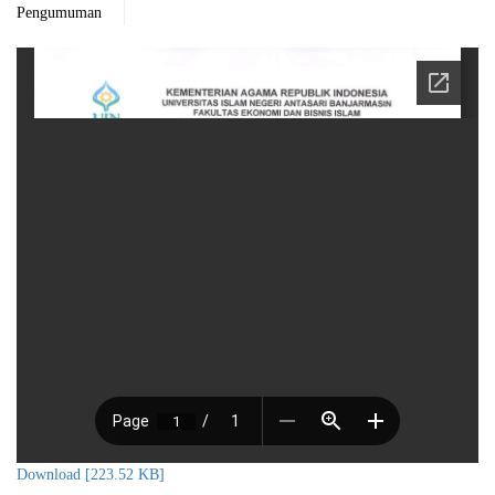
Pengumuman
Download [223.52 KB]