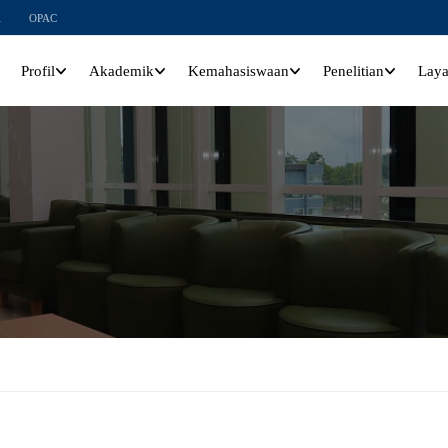
l
OPAC
Profil
Akademik
Kemahasiswaan
Penelitian
Lay