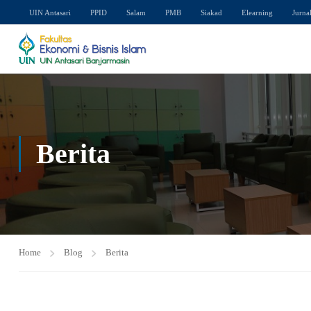
UIN Antasari
PPID
Salam
PMB
Siakad
Elearning
Jurna
Berita
Home
Blog
Berita