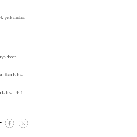
4, perkuliahan
rya dosen,
astikan bahwa
an bahwa FEBI
e: