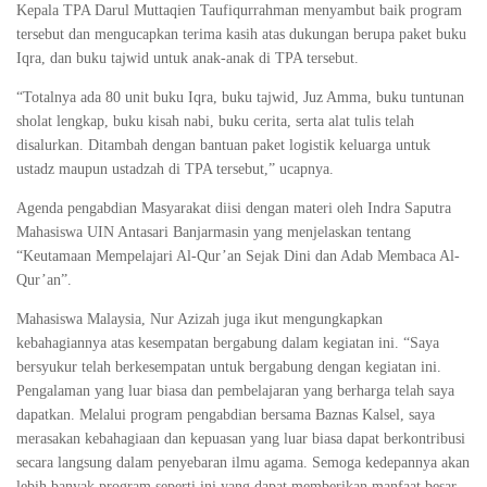
Kepala TPA Darul Muttaqien Taufiqurrahman menyambut baik program
tersebut dan mengucapkan terima kasih atas dukungan berupa paket buku
Iqra, dan buku tajwid untuk anak-anak di TPA tersebut.
“Totalnya ada 80 unit buku Iqra, buku tajwid, Juz Amma, buku tuntunan
sholat lengkap, buku kisah nabi, buku cerita, serta alat tulis telah
disalurkan. Ditambah dengan bantuan paket logistik keluarga untuk
ustadz maupun ustadzah di TPA tersebut,” ucapnya.
Agenda pengabdian Masyarakat diisi dengan materi oleh Indra Saputra
Mahasiswa UIN Antasari Banjarmasin yang menjelaskan tentang
“Keutamaan Mempelajari Al-Qur’an Sejak Dini dan Adab Membaca Al-
Qur’an”.
Mahasiswa Malaysia, Nur Azizah juga ikut mengungkapkan
kebahagiannya atas kesempatan bergabung dalam kegiatan ini. “Saya
bersyukur telah berkesempatan untuk bergabung dengan kegiatan ini.
Pengalaman yang luar biasa dan pembelajaran yang berharga telah saya
dapatkan. Melalui program pengabdian bersama Baznas Kalsel, saya
merasakan kebahagiaan dan kepuasan yang luar biasa dapat berkontribusi
secara langsung dalam penyebaran ilmu agama. Semoga kedepannya akan
lebih banyak program seperti ini yang dapat memberikan manfaat besar