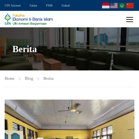
UIN Antasari
Salam
PMB
Siakad
Berita
Home
Blog
Berita