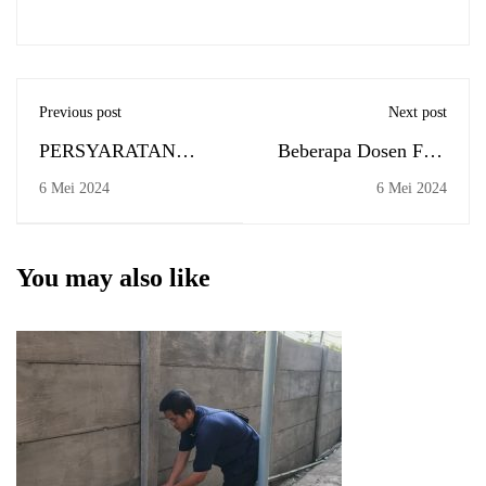
Previous post
Next post
PERSYARATAN
Beberapa Dosen Febi
MOHON SURAT
UIN Antasari Raih
6 Mei 2024
6 Mei 2024
KETERANGAN
Hibah Penelitian
HABIS MATA
Litapdimas Tahap 1
KULIAH
Tahun 2024
You may also like