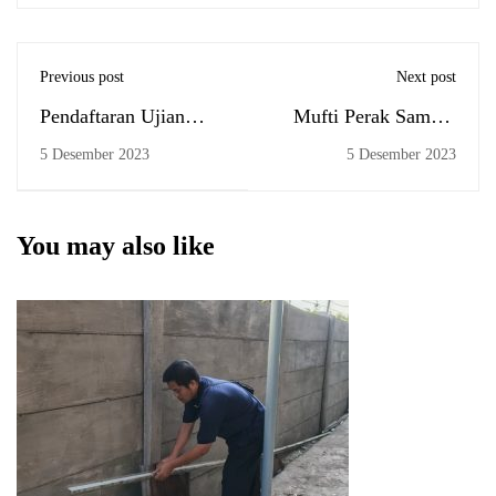
Previous post
Next post
Pendaftaran Ujian
Mufti Perak Sambut
Komprehensif, 01-07
PkM Internasional
5 Desember 2023
5 Desember 2023
Desember 2023
FEBI UIN Antasari di
Malaysia
You may also like