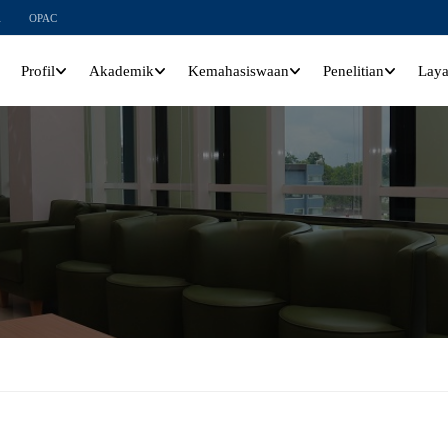
l
OPAC
Profil
Akademik
Kemahasiswaan
Penelitian
Lay