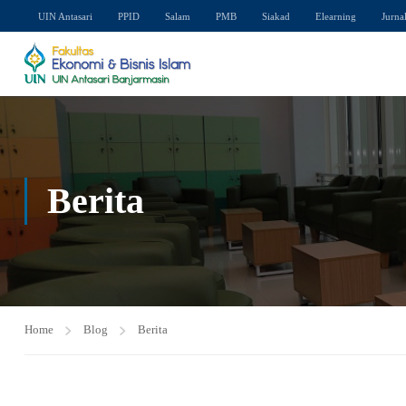
UIN Antasari
PPID
Salam
PMB
Siakad
Elearning
Jurna
Berita
Home
Blog
Berita