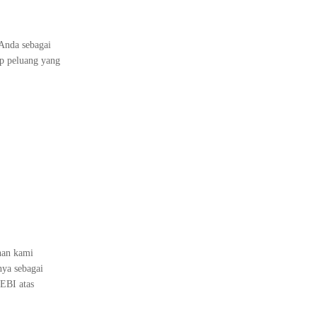
 Anda sebagai
ap peluang yang
nan kami
nya sebagai
FEBI atas