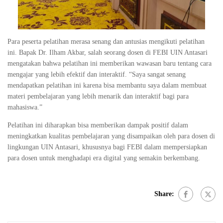
Para peserta pelatihan merasa senang dan antusias mengikuti pelatihan
ini. Bapak Dr. Ilham Akbar, salah seorang dosen di FEBI UIN Antasari
mengatakan bahwa pelatihan ini memberikan wawasan baru tentang cara
mengajar yang lebih efektif dan interaktif. “Saya sangat senang
mendapatkan pelatihan ini karena bisa membantu saya dalam membuat
materi pembelajaran yang lebih menarik dan interaktif bagi para
mahasiswa.”
Pelatihan ini diharapkan bisa memberikan dampak positif dalam
meningkatkan kualitas pembelajaran yang disampaikan oleh para dosen di
lingkungan UIN Antasari, khususnya bagi FEBI dalam mempersiapkan
para dosen untuk menghadapi era digital yang semakin berkembang.
Share: