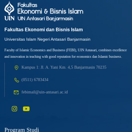
Fakultas Ekonomi dan Bisnis Islam
Universitas Islam Negeri Antasari Banjarmasin
Faculty of Islamic Economics and Business (FEBI), UIN Antasari, combines excellence
and innovation in teaching with good reputation for economics dan Islamic business.
Kampus 1: Jl. A. Yani Km. 4,5 Banjarmasin 70235
(0511) 6783434
febimail@uin-antasari.ac.id
Program Studi