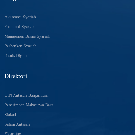
Akuntansi Syariah
Ekonomi Syariah
Manajemen Bisnis Syariah
Perbankan Syariah
Bisnis Digital
Direktori
UIN Antasari Banjarmasin
Penerimaan Mahasiswa Baru
Siakad
Salam Antasari
Elearning