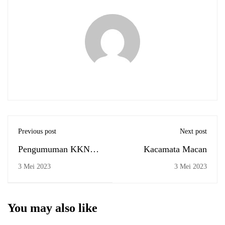
Previous post
Next post
Pengumuman KKN
Kacamata Macan
Internasional
3 Mei 2023
3 Mei 2023
(Malaysia dan
Thailand) 2023
You may also like