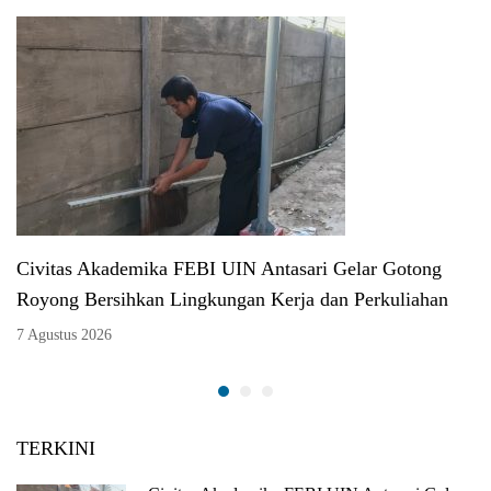
Civitas Akademika FEBI UIN Antasari Gelar Gotong
Royong Bersihkan Lingkungan Kerja dan Perkuliahan
7 Agustus 2026
TERKINI