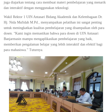
juga diajarkan tentang cara membuat materi pembelajaran yang menarik
dan interaktif dengan menggunakan teknologi.
Wakil Rektor 1 UIN Antasari Bidang Akademik dan Kelembagaan Dr.
Hj. Nida Mufidah M.Pd., menyampaikan pelatihan ini sangat penting
untuk meningkatkan kualitas pembelajaran yang disampaikan oleh para
dosen. “Kami ingin memastikan bahwa para dosen di UIN Antasari
Banjarmasin mampu mengaplikasikan pembelajaran yang baik,
memberikan pengalaman belajar yang lebih interaktif dan efektif bagi
para mahasiswa.” Tuturnya.