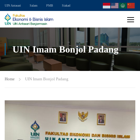
UIN Antasari
Salam
PMB
Siakad
UIN Imam Bonjol Padang
Home
UIN Imam Bonjol Padang