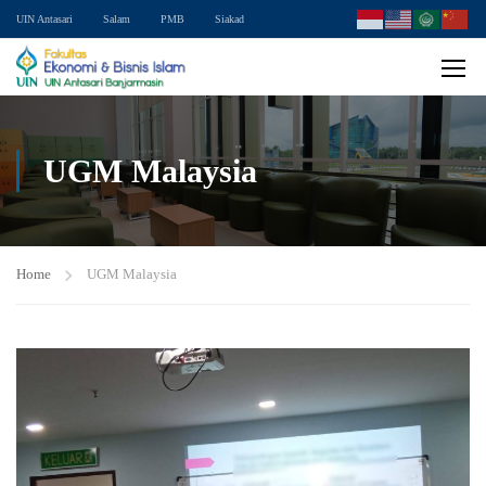
UIN Antasari
Salam
PMB
Siakad
UGM Malaysia
Home
UGM Malaysia