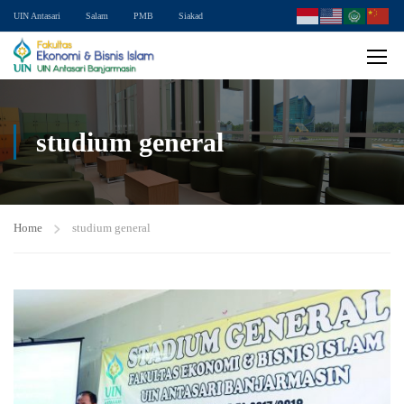
UIN Antasari
Salam
PMB
Siakad
studium general
Home
studium general