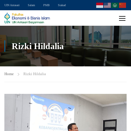
UIN Antasari
Salam
PMB
Siakad
Rizki Hildalia
Home
Rizki Hildalia