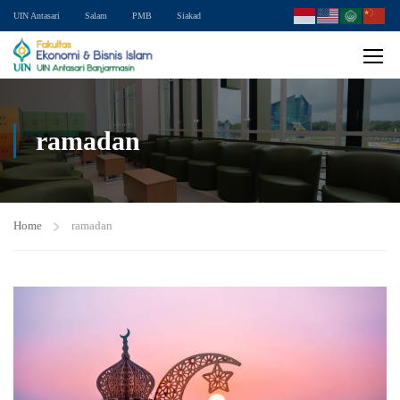
UIN Antasari
Salam
PMB
Siakad
ramadan
Home
ramadan