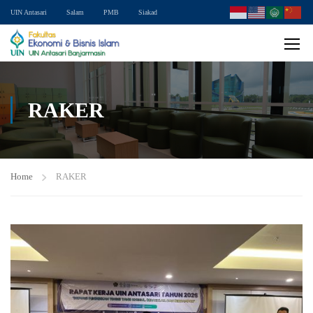
UIN Antasari
Salam
PMB
Siakad
RAKER
Home
RAKER