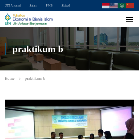
UIN Antasari
Salam
PMB
Siakad
praktikum b
Home
praktikum b