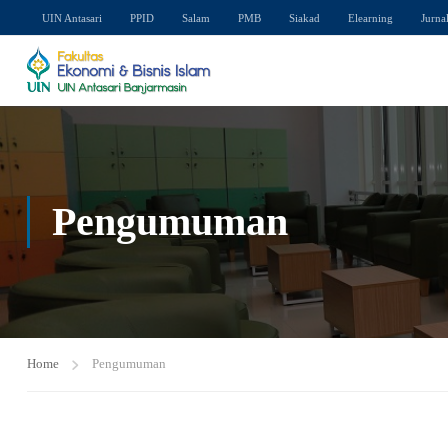
UIN Antasari
PPID
Salam
PMB
Siakad
Elearning
Jurna
Pengumuman
Home
Pengumuman