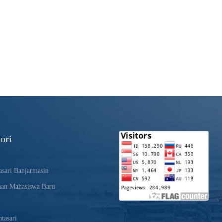
ori
sari Banjarmasin
aan Mahasiswa Baru
tasari