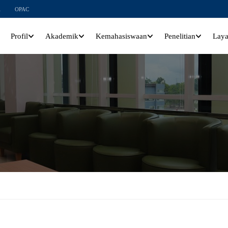
l
OPAC
Profil
Akademik
Kemahasiswaan
Penelitian
Lay