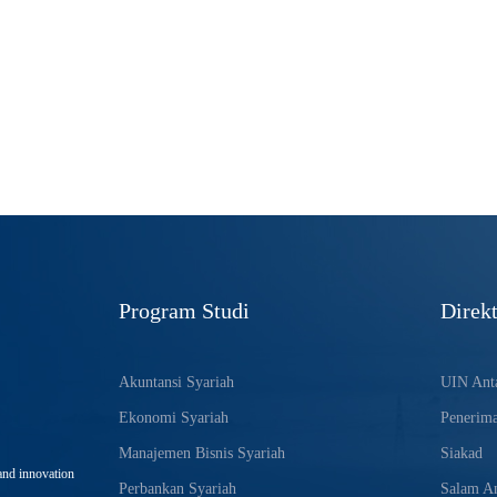
Program Studi
Direkt
Akuntansi Syariah
UIN Anta
Ekonomi Syariah
Penerim
Manajemen Bisnis Syariah
Siakad
and innovation
Perbankan Syariah
Salam An