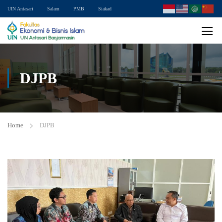
UIN Antasari
Salam
PMB
Siakad
DJPB
Home
DJPB