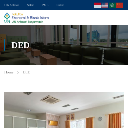
UIN Antasari
Salam
PMB
Siakad
DED
Home
DED