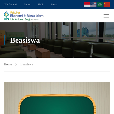
UIN Antasari
Salam
PMB
Siakad
Beasiswa
Home
Beasiswa