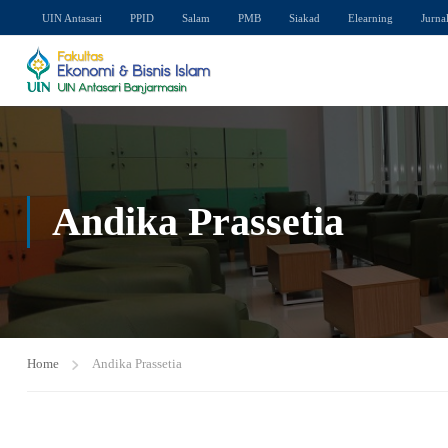
UIN Antasari
PPID
Salam
PMB
Siakad
Elearning
Jurna
Andika Prassetia
Home
Andika Prassetia