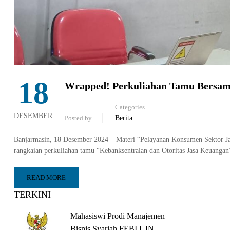
18
Wrapped! Perkuliahan Tamu Bersam
Categories
DESEMBER
Posted by
Berita
Banjarmasin, 18 Desember 2024 – Materi “Pelayanan Konsumen Sektor Jas
rangkaian perkuliahan tamu “Kebanksentralan dan Otoritas Jasa Keuangan
READ MORE
TERKINI
Mahasiswi Prodi Manajemen
Bisnis Syariah FEBI UIN