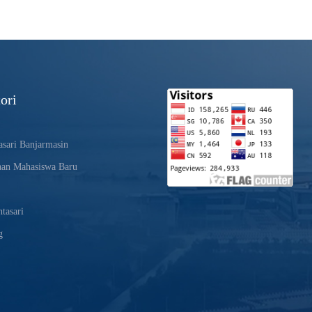
ori
sari Banjarmasin
aan Mahasiswa Baru
tasari
g