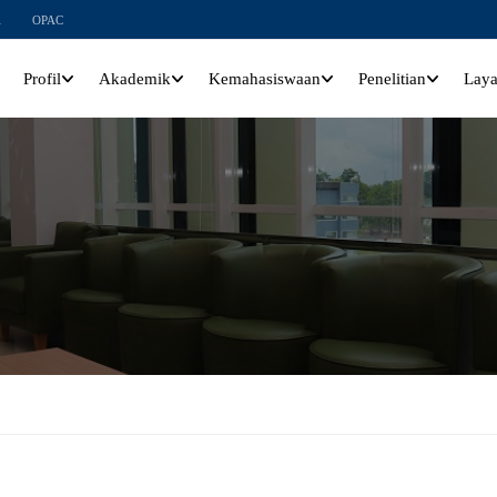
l
OPAC
Profil
Akademik
Kemahasiswaan
Penelitian
Lay