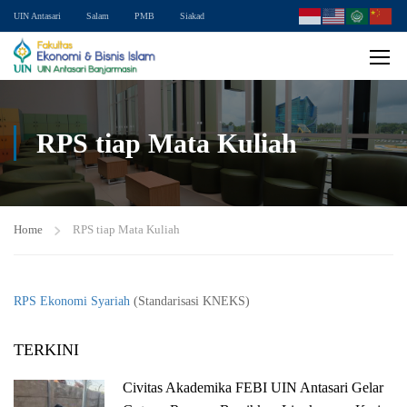
UIN Antasari
Salam
PMB
Siakad
RPS tiap Mata Kuliah
Home
RPS tiap Mata Kuliah
RPS Ekonomi Syariah
(Standarisasi KNEKS)
TERKINI
Civitas Akademika FEBI UIN Antasari Gelar