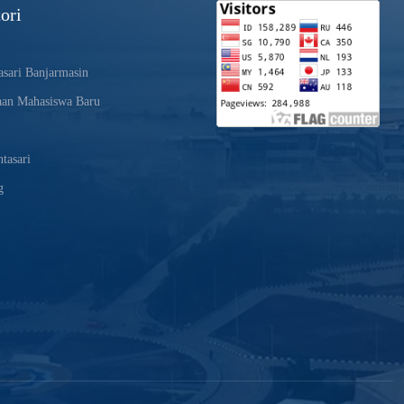
ori
sari Banjarmasin
aan Mahasiswa Baru
tasari
g