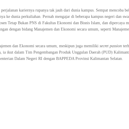
, perjalanan kariernya rupanya tak jauh dari dunia kampus. Sempat mencoba bek
 ke dunia perkuliahan. Pernah mengajar di beberapa kampus negeri dan swast
Dosen Tetap Bukan PNS di Fakultas Ekonomi dan Bisnis Islam, dan dipercaya
ubungan dengan bidang Manajemen dan Ekonomi secara umum, seperti Manajem
 Manajemen dan Ekonomi secara umum, meskipun juga memiliki
secret passion
ter
nya, ia ikut dalam Tim Pengembangan Produk Unggulan Daerah (PUD) Kalimant
enterian Dalam Negeri RI dengan BAPPEDA Provinsi Kalimantan Selatan.