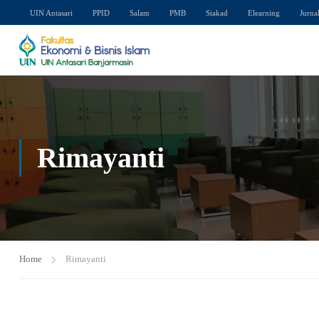
UIN Antasari
PPID
Salam
PMB
Siakad
Elearning
Jurna
Rimayanti
Home
Rimayanti