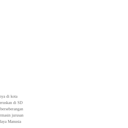
ya di kota
teruskan di SD
berseberangan
rmasin jurusan
rdaya Manusia