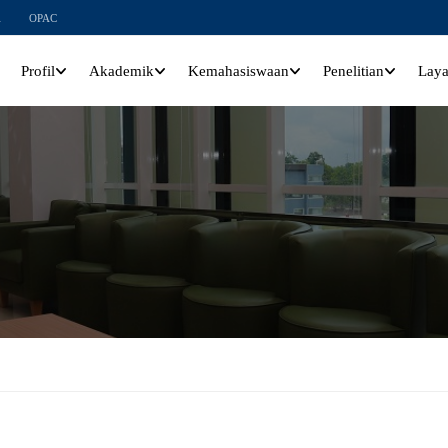
l
OPAC
Profil
Akademik
Kemahasiswaan
Penelitian
Lay