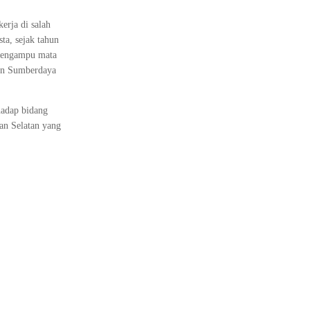
erja di salah
a, sejak tahun
 mengampu mata
en Sumberdaya
hadap bidang
an Selatan yang