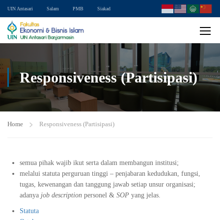
UIN Antasari
Salam
PMB
Siakad
Responsiveness (Partisipasi)
Home
Responsiveness (Partisipasi)
semua pihak wajib ikut serta dalam membangun institusi;
melalui statuta perguruan tinggi – penjabaran kedudukan, fungsi,
tugas, kewenangan dan tanggung jawab setiap unsur organisasi;
adanya
job description
personel &
SOP
yang jelas.
Statuta