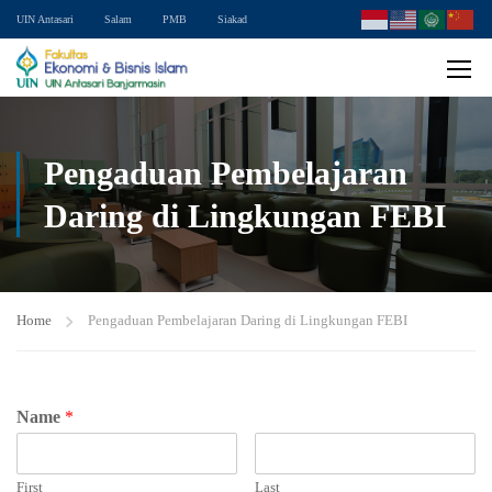
UIN Antasari
Salam
PMB
Siakad
Pengaduan Pembelajaran
Daring di Lingkungan FEBI
Home
Pengaduan Pembelajaran Daring di Lingkungan FEBI
Name
*
First
Last