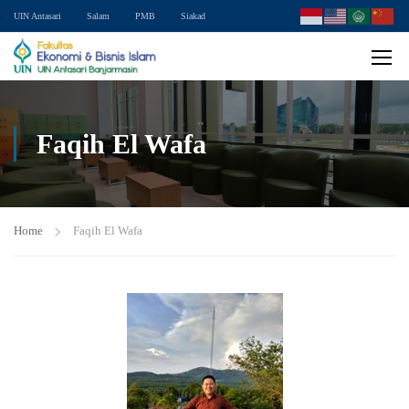
UIN Antasari
Salam
PMB
Siakad
Faqih El Wafa
Home
Faqih El Wafa