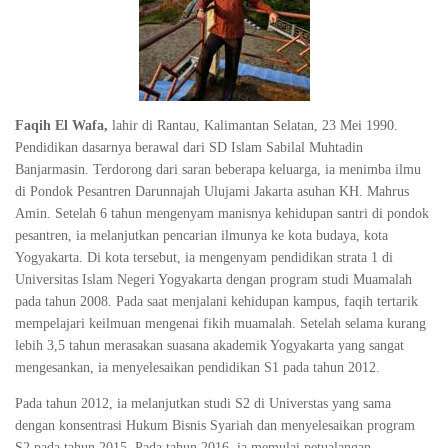
Faqih El Wafa
,
lahir di Rantau, Kalimantan Selatan, 23 Mei 1990.
Pendidikan dasarnya berawal dari SD Islam Sabilal Muhtadin
Banjarmasin. Terdorong dari saran beberapa keluarga, ia menimba ilmu
di Pondok Pesantren Darunnajah Ulujami Jakarta asuhan KH. Mahrus
Amin. Setelah 6 tahun mengenyam manisnya kehidupan santri di pondok
pesantren, ia melanjutkan pencarian ilmunya ke kota budaya, kota
Yogyakarta. Di kota tersebut, ia mengenyam pendidikan strata 1 di
Universitas Islam Negeri Yogyakarta dengan program studi Muamalah
pada tahun 2008. Pada saat menjalani kehidupan kampus, faqih tertarik
mempelajari keilmuan mengenai fikih muamalah. Setelah selama kurang
lebih 3,5 tahun merasakan suasana akademik Yogyakarta yang sangat
mengesankan, ia menyelesaikan pendidikan S1 pada tahun 2012.
Pada tahun 2012, ia melanjutkan studi S2 di Universtas yang sama
dengan konsentrasi Hukum Bisnis Syariah dan menyelesaikan program
S2 pada tahun 2015, Pada tahun 2016, ia memulai petualangan