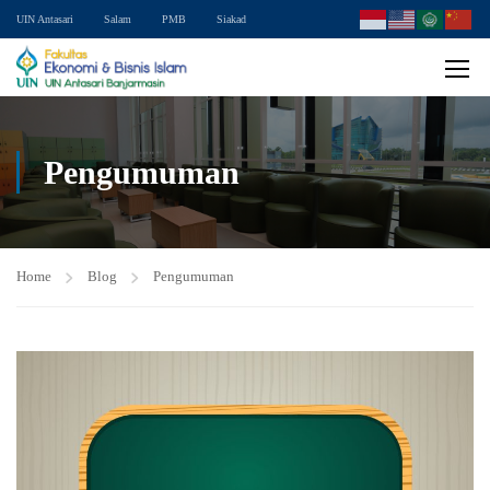
UIN Antasari
Salam
PMB
Siakad
Pengumuman
Home
Blog
Pengumuman