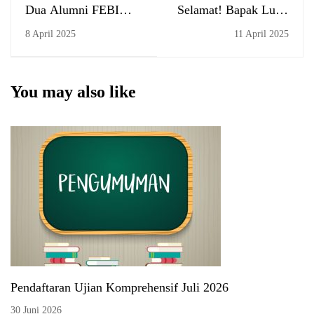
Dua Alumni FEBI
Selamat! Bapak Lutpi
UIN Antasari
Sahal dan Ibu Elida
8 April 2025
11 April 2025
Banjarmasin Berhasil
Mahriani Resmi
Selesaikan Studi S2 di
Dilantik Sebagai
Malaysia
Ketua dan Sekretaris
You may also like
Prodi Bisnis Digital
Pendaftaran Ujian Komprehensif Juli 2026
30 Juni 2026