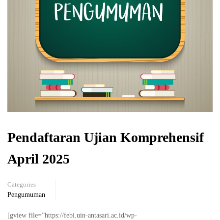
Pendaftaran Ujian Komprehensif
April 2025
Categories
Pengumuman
[gview file=”https://febi.uin-antasari.ac.id/wp-