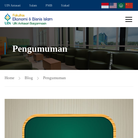
UIN Antasari
Salam
PMB
Siakad
Pengumuman
Home
Blog
Pengumuman