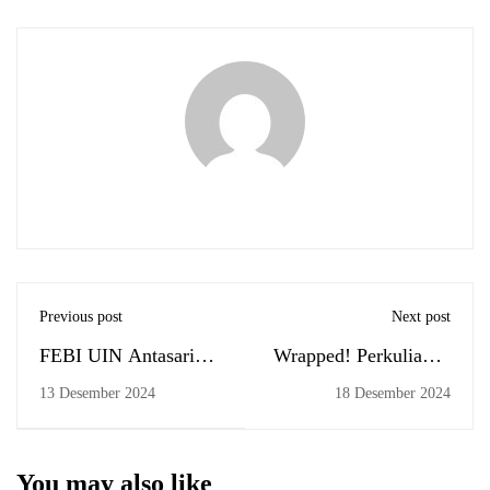
Previous post
Next post
FEBI UIN Antasari
Wrapped! Perkuliahan
Gelar Sharing Session
Tamu Bersama BI dan
13 Desember 2024
18 Desember 2024
Persiapan Akreditasi
OJK Kalsel Sudah
LAMEMBA
Komplet
You may also like