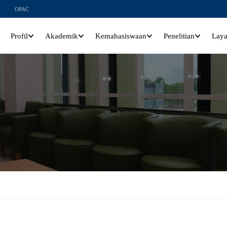
l
OPAC
Profil
Akademik
Kemahasiswaan
Penelitian
Lay