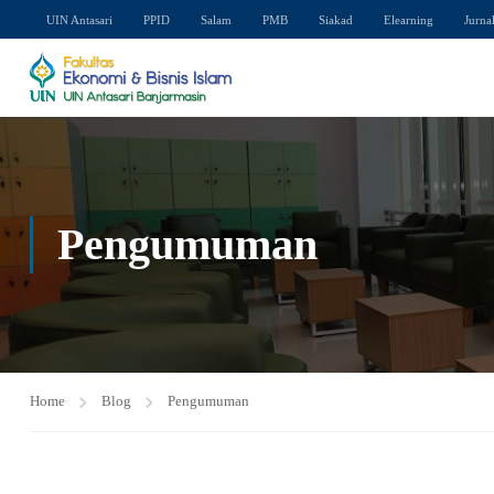
UIN Antasari
PPID
Salam
PMB
Siakad
Elearning
Jurna
Pengumuman
Home
Blog
Pengumuman