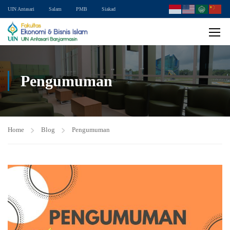
UIN Antasari
Salam
PMB
Siakad
Pengumuman
Home
Blog
Pengumuman