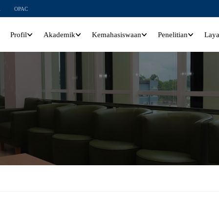
l
OPAC
Profil
Akademik
Kemahasiswaan
Penelitian
Lay