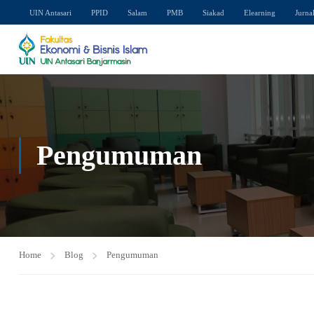
UIN Antasari
PPID
Salam
PMB
Siakad
Elearning
Jurna
Pengumuman
Home
Blog
Pengumuman