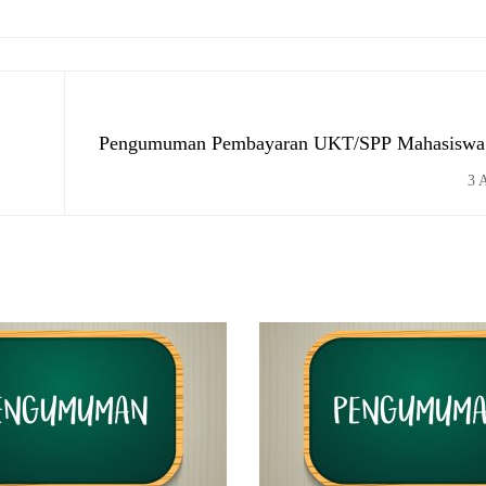
Pengumuman Pembayaran UKT/SPP Mahasiswa 
Ganjil TA 
3 