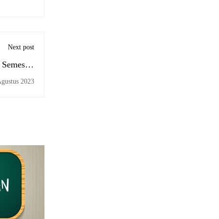
Next post
Semester
2023/2024
Agustus 2023