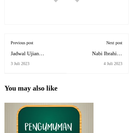
Previous post
Next post
Jadwal Ujian
Nabi Ibrahim:
Komprehensif 6 Juli
Pengelana Dakwah
3 Juli 2023
4 Juli 2023
2023
You may also like