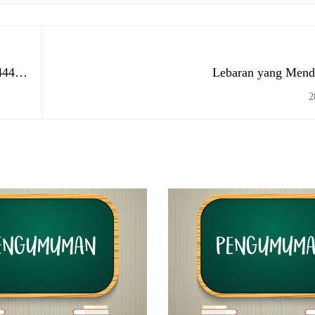
444 H
Lebaran yang Men
2