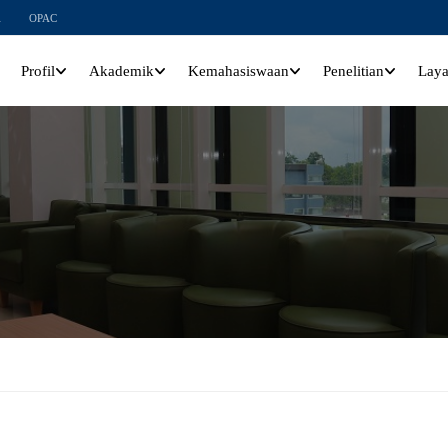
l
OPAC
Profil
Akademik
Kemahasiswaan
Penelitian
Lay