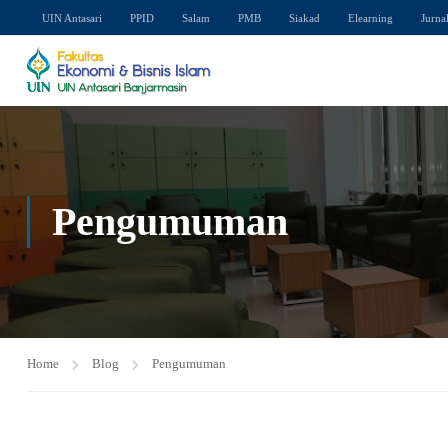
UIN Antasari
PPID
Salam
PMB
Siakad
Elearning
Jurna
Pengumuman
Home
Blog
Pengumuman