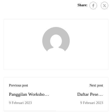
Share:
Previous post
Next post
Panggilan Workshop
Daftar Peserta
Percepatan Penulisan
Workshop Percepatan
9 Februari 2023
9 Februari 2023
Skripsi
Penulisan Skripsi