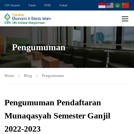
UIN Antasari
Salam
PMB
Siakad
Pengumuman
Home
Blog
Pengumuman
Pengumuman Pendaftaran
Munaqasyah Semester Ganjil
2022-2023