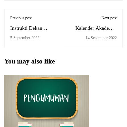
Previous post
Next post
Instrukti Dekan
Kalender Akademik
kepada Mahasiswa
FEBI 2022-2023
5 September 2022
14 September 2022
FEBI untuk Mengikuti
Studium Generale
You may also like