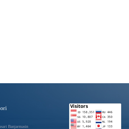
ori
sari Banjarmasin