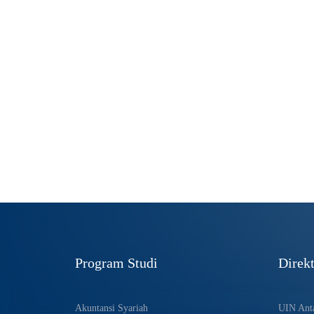
Program Studi
Direkt
Akuntansi Syariah
UIN Anta