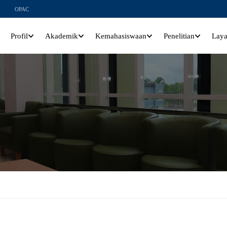
l
OPAC
Profil
Akademik
Kemahasiswaan
Penelitian
Lay