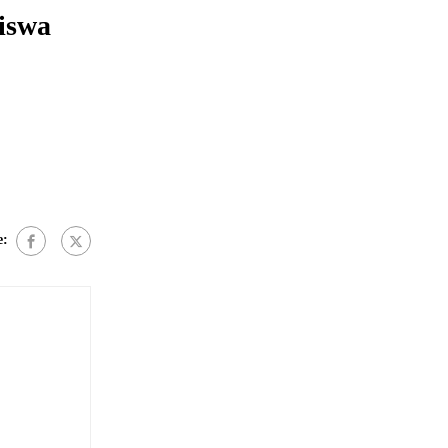
iswa
e: