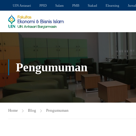
UIN Antasari
PPID
Salam
PMB
Siakad
Elearning
Jurna
Pengumuman
Home
Blog
Pengumuman