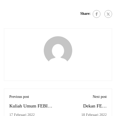
Share:
Previous post
Next post
Kuliah Umum FEBI:
Dekan FEBI
Ekosistem Kesehatan
Menerima Vaksinasi
17 Februari 2022
18 Februari 2022