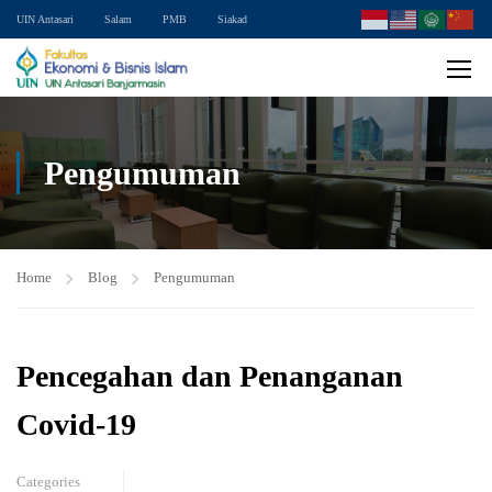
UIN Antasari
Salam
PMB
Siakad
Pengumuman
Home
Blog
Pengumuman
Pencegahan dan Penanganan
Covid-19
Categories