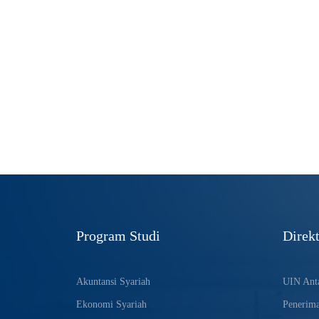
Program Studi
Direkt
Akuntansi Syariah
UIN Anta
Ekonomi Syariah
Penerim