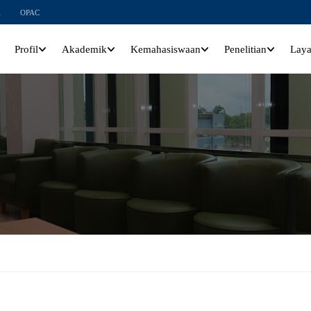
l
OPAC
Profil
Akademik
Kemahasiswaan
Penelitian
Lay