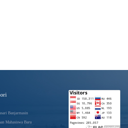
ori
sari Banjarmasin
aan Mahasiswa Baru