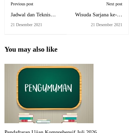
Previous post
Next post
Jadwal dan Teknis
Wisuda Sarjana ke-72
Ujian Komprehensif
UIN Antasari
21 Desember 2021
21 Desember 2021
Tanggal 23 Desember
2021
You may also like
Pendaftaran Ujian Komprehensif Juli 2026