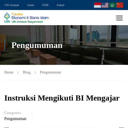
UIN Antasari
Salam
PMB
Siakad
Pengumuman
Home
Blog
Pengumuman
Instruksi Mengikuti BI Mengajar
Categories
Pengumuman