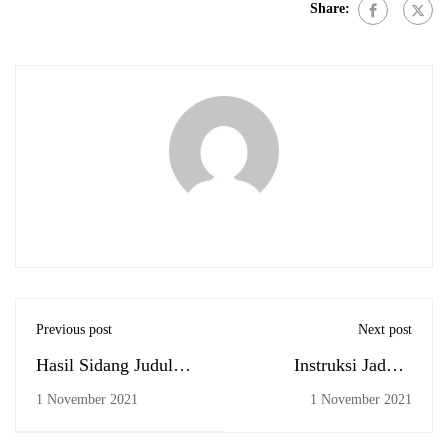
Share:
Previous post
Next post
Hasil Sidang Judul
Instruksi Jadwal
Proposal Skripsi per
Kuliah Luring
1 November 2021
1 November 2021
Tanggal 20 Oktober