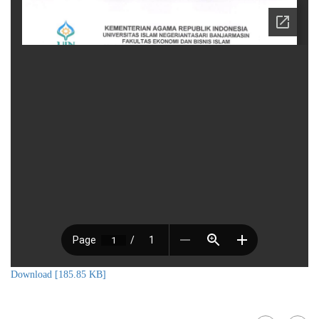
Download [185.85 KB]