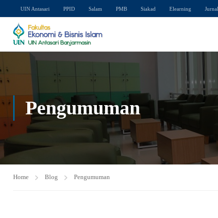
UIN Antasari
PPID
Salam
PMB
Siakad
Elearning
Jurna
Pengumuman
Home
Blog
Pengumuman