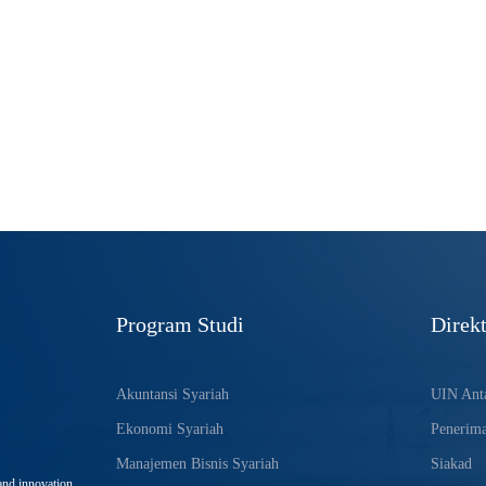
Program Studi
Direkt
Akuntansi Syariah
UIN Anta
Ekonomi Syariah
Penerim
Manajemen Bisnis Syariah
Siakad
and innovation