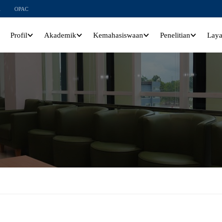
l
OPAC
Profil
Akademik
Kemahasiswaan
Penelitian
Lay