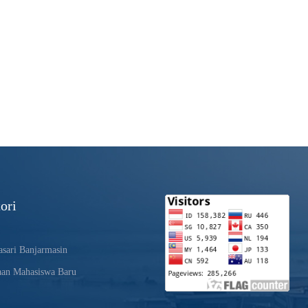
ori
sari Banjarmasin
aan Mahasiswa Baru