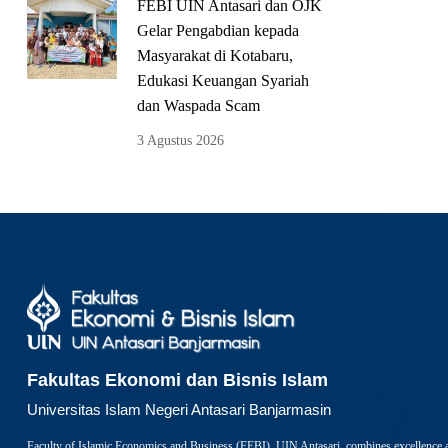
FEBI UIN Antasari dan OJK
Gelar Pengabdian kepada
Masyarakat di Kotabaru,
Edukasi Keuangan Syariah
dan Waspada Scam
3 Agustus 2026
Fakultas Ekonomi dan Bisnis Islam
Universitas Islam Negeri Antasari Banjarmasin
Faculty of Islamic Economics and Business (FEBI), UIN Antasari, combines excellence 