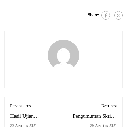
Share:
Previous post
Next post
Hasil Ujian
Pengumuman Skripsi
Komprehensif Ulang
Jurusan Ekonomi
23 Agustus 2021
25 Agustus 2021