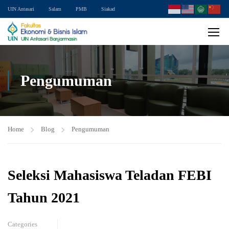
UIN Antasari
Salam
PMB
Siakad
Pengumuman
Home
Blog
Pengumuman
Seleksi Mahasiswa Teladan FEBI
Tahun 2021
Categories