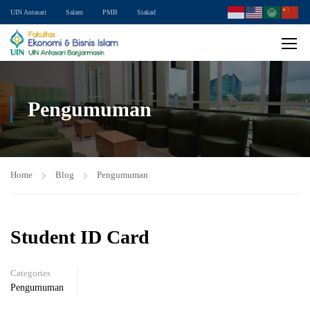
UIN Antasari
Salam
PMB
Siakad
Pengumuman
Home
Blog
Pengumuman
Student ID Card
Categories
Pengumuman