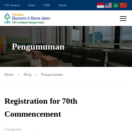
UIN Antasari
Salam
PMB
Siakad
Pengumuman
Home
Blog
Pengumuman
Registration for 70th
Commencement
Categories