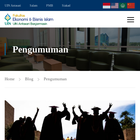
UIN Antasari
Salam
PMB
Siakad
Pengumuman
Home
Blog
Pengumuman