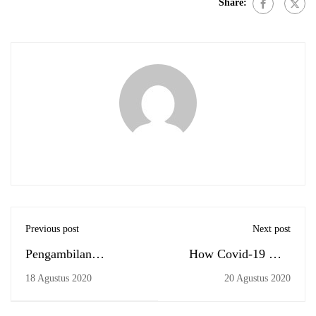
Share:
Previous post
Next post
Pengambilan
How Covid-19 Will
Undangan, Map, dan
Shape Our Education?
18 Agustus 2020
20 Agustus 2020
Gordon Wisuda