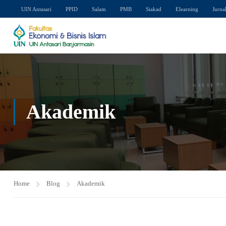
UIN Antasari
PPID
Salam
PMB
Siakad
Elearning
Jurna
Akademik
Home
Blog
Akademik