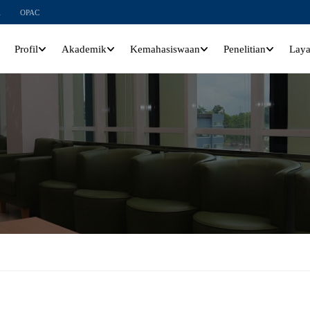
l
OPAC
Profil
Akademik
Kemahasiswaan
Penelitian
Lay