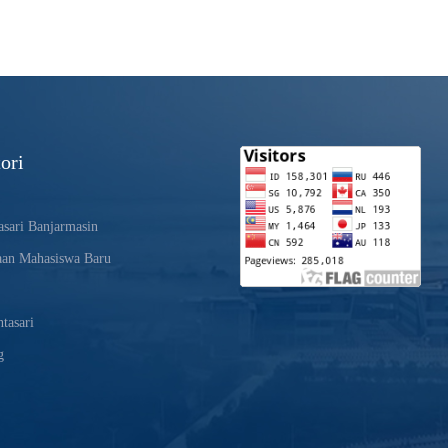
ori
sari Banjarmasin
aan Mahasiswa Baru
tasari
g