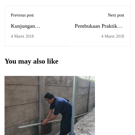
Previous post
Next post
Kunjungan
Pembukaan Praktikum
Perbendaharaan
B Jur. Perbankan
4 Maret 2018
4 Maret 2018
Menyapa ke UIN
Syariah
Antasari
You may also like