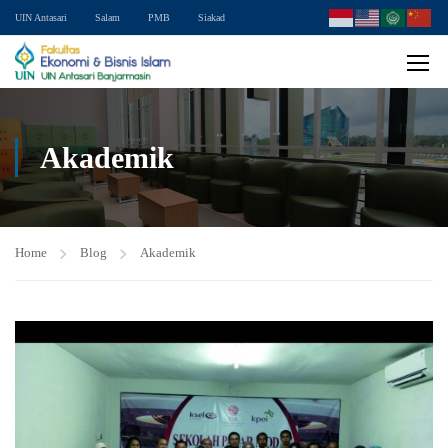
UIN Antasari
Salam
PMB
Siakad
Akademik
Home
Blog
Akademik