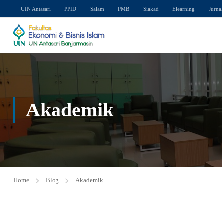
UIN Antasari
PPID
Salam
PMB
Siakad
Elearning
Jurna
Akademik
Home
Blog
Akademik