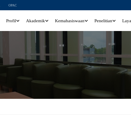
l
OPAC
Profil
Akademik
Kemahasiswaan
Penelitian
Lay