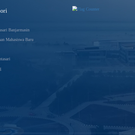
ori
sari Banjarmasin
aan Mahasiswa Baru
tasari
g