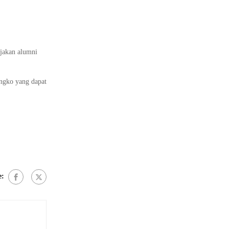
rjakan alumni
angko yang dapat
e: