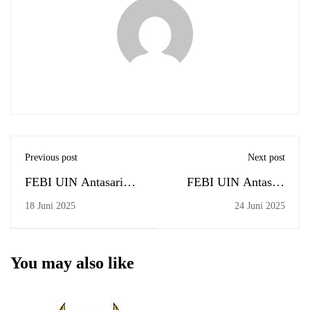
Previous post
Next post
FEBI UIN Antasari
FEBI UIN Antasari
Terima Audit Tindak
Ikuti Workshop
18 Juni 2025
24 Juni 2025
Lanjut oleh LPM
Kurikulum OBE:
Membentuk Lulusan
Siap Kerja
You may also like