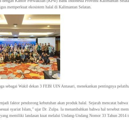
ma dengan Kantor Perwakilan (KPw) Bank Indonesia Provinsi Kalimantan Selat
ligus memperkuat ekosistem halal di Kalimantan Selatan.
a sebagai Wakil dekan 3 FEBI UIN Antasari, menekankan pentingnya pelatiha
njadi faktor pendorong kebutuhan akan produk halal. Sejarah mencatat bahwa 
 sesuai syariat Islam,” ujar Dr. Zulpa. Ia menambahkan bahwa hal tersebut me
ia, yang memiliki landasan kuat melalui Undang-Undang Nomor 33 Tahun 2014 