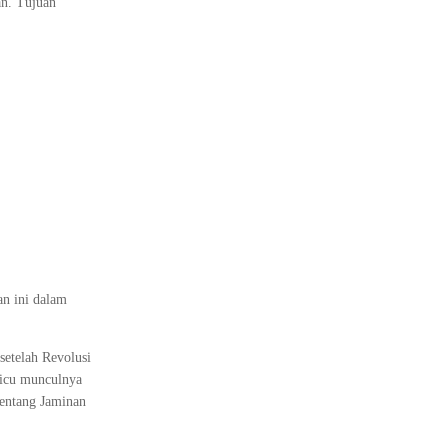
an. Tujuan
n ini dalam
setelah Revolusi
micu munculnya
tentang Jaminan