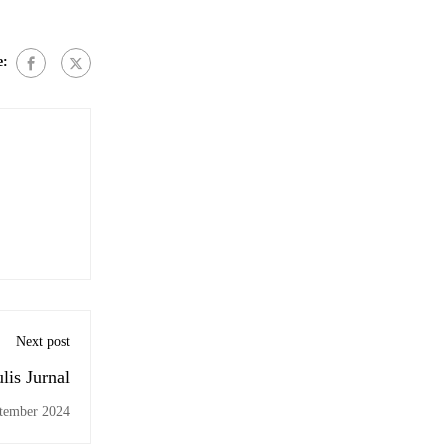
e:
Next post
is Jurnal
tember 2024