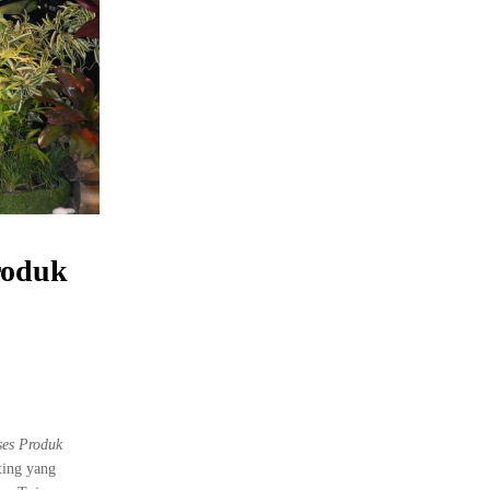
roduk
es Produk
ting yang