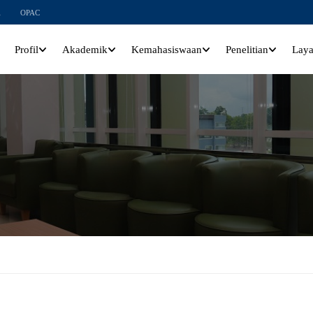
l
OPAC
Profil
Akademik
Kemahasiswaan
Penelitian
Lay