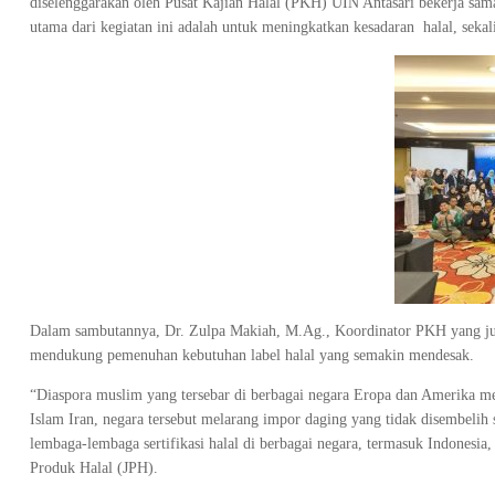
diselenggarakan oleh Pusat Kajian Halal (PKH) UIN Antasari bekerja sa
utama dari kegiatan ini adalah untuk meningkatkan kesadaran halal, seka
Dalam sambutannya, Dr. Zulpa Makiah, M.Ag., Koordinator PKH yang jug
mendukung pemenuhan kebutuhan label halal yang semakin mendesak.
“Diaspora muslim yang tersebar di berbagai negara Eropa dan Amerika me
Islam Iran, negara tersebut melarang impor daging yang tidak disembelih
lembaga-lembaga sertifikasi halal di berbagai negara, termasuk Indones
Produk Halal (JPH).