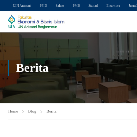
UIN Antasari
PPID
Salam
PMB
Siakad
Elearning
Jurna
Berita
Home
Blog
Berita